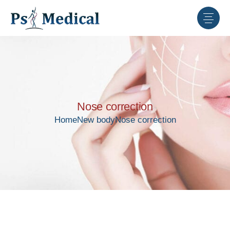
Nose correction
Home
New body
Nose correction