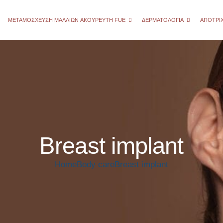
ΜΕΤΑΜΌΣΧΕΥΣΗ ΜΑΛΛΙΏΝ AΚΟΎΡΕΥΤΗ FUE
ΔΕΡΜΑΤΟΛΟΓΊΑ
ΑΠΟΤΡΊ
Breast implant
Home
Body care
Breast implant