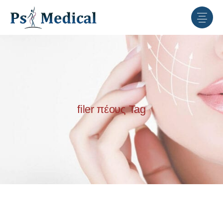
filer πέους Tag