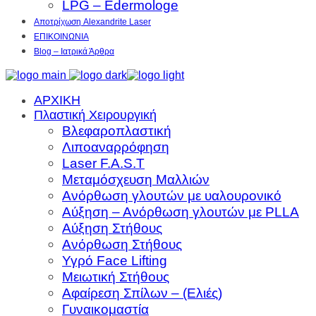
LPG – Edermologe
Αποτρίχωση Alexandrite Laser
ΕΠΙΚΟΙΝΩΝΙΑ
Blog – Ιατρικά Άρθρα
ΑΡΧΙΚΗ
Πλαστική Χειρουργική
Βλεφαροπλαστική
Λιποαναρρόφηση
Laser F.A.S.T
Μεταμόσχευση Μαλλιών
Ανόρθωση γλουτών με υαλουρονικό
Αύξηση – Ανόρθωση γλουτών με PLLA
Αύξηση Στήθους
Ανόρθωση Στήθους
Υγρό Face Lifting
Μειωτική Στήθους
Αφαίρεση Σπίλων – (Ελιές)
Γυναικομαστία