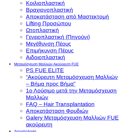
Κοιλιοπλαστική
Βραχιονοπλαστική
Αποκατάσταση από Μαστεκτομή
Lifting Προσώπου
Ωτοπλαστική
Γενειοπλαστική (Πηγούνι)
Μεγέθυνση Πέους
Επιμήκυνση Πέους
Αιδοιοπλαστική
Μεταμόσχευση Μαλλιών Aκούρευτη FUE
PS FUE ELITE
“Ακούρευτη Μεταμόσχευση Μαλλιών
– Βήμα προς Βήμα”
1ο Λούσιμο μετά την Μεταμόσχευση
Μαλλιών
FAQ – Hair Transplantation
Αποκατάσταση Φρυδιών
Galery Μεταμόσχευση Μαλλιών FUE
ακούρευτη
Δερματολογία