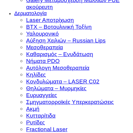
Galery Μεταμόσχευση Μαλλιών FUE
ακούρευτη
Δερματολογία
Laser Αποτρίχωση
BTX – Βοτουλινική Τοξίνη
Υαλουρονικό
Αύξηση Χειλιών – Russian Lips
Μεσοθεραπεία
Καθαρισμός – Ενυδάτωση
Νήματα PDO
Αυτόλογη Μεσοθεραπεία
Κηλίδες
Κονδυλώματα – LASER C02
Θηλώματα – Μυρμηκίες
Ευρυαγγείες
Σμηγματορροϊκές Υπερκερατώσεις
Ακμή
Κυτταρίτιδα
Ρυτίδες
Fractional Laser