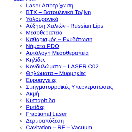
Laser Αποτρίχωση
BTX – Βοτουλινική Τοξίνη
Υαλουρονικό
Αύξηση Χειλιών - Russian Lips
Μεσοθεραπεία
Καθαρισμός – Ενυδάτωση
Νήματα PDO
Αυτόλογη Μεσοθεραπεία
Κηλίδες
Κονδυλώματα – LASER C02
Θηλώματα – Μυρμηκίες
Ευρυαγγείες
Σμηγματορροϊκές Υπερκερατώσεις
Ακμή
Κυτταρίτιδα
Ρυτίδες
Fractional Laser
Δερμοαπόξεση
Cavitation – RF – Vacuum