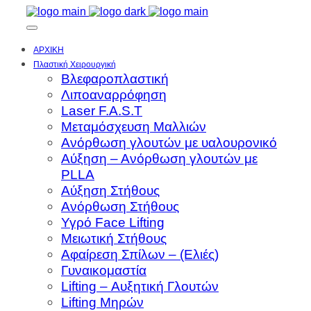
ΑΡΧΙΚΗ
Πλαστική Χειρουργική
Βλεφαροπλαστική
Λιποαναρρόφηση
Laser F.A.S.T
Μεταμόσχευση Μαλλιών
Ανόρθωση γλουτών με υαλουρονικό
Αύξηση – Ανόρθωση γλουτών με
PLLA
Αύξηση Στήθους
Ανόρθωση Στήθους
Υγρό Face Lifting
Μειωτική Στήθους
Αφαίρεση Σπίλων – (Ελιές)
Γυναικομαστία
Lifting – Αυξητική Γλουτών
Lifting Μηρών