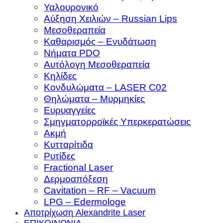
Υαλουρονικό
Αύξηση Χειλιών – Russian Lips
Μεσοθεραπεία
Καθαρισμός – Ενυδάτωση
Νήματα PDO
Αυτόλογη Μεσοθεραπεία
Κηλίδες
Κονδυλώματα – LASER C02
Θηλώματα – Μυρμηκίες
Ευρυαγγείες
Σμηγματορροϊκές Υπερκερατώσεις
Ακμή
Κυτταρίτιδα
Ρυτίδες
Fractional Laser
Δερμοαπόξεση
Cavitation – RF – Vacuum
LPG – Edermologe
Αποτρίχωση Alexandrite Laser