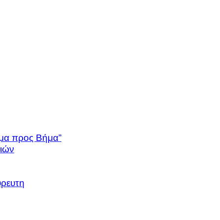
μα προς Βήμα”
ιών
ρευτη