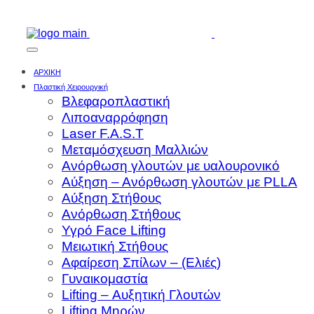
ΑΡΧΙΚΗ
Πλαστική Χειρουργική
Βλεφαροπλαστική
Λιποαναρρόφηση
Laser F.A.S.T
Μεταμόσχευση Μαλλιών
Ανόρθωση γλουτών με υαλουρονικό
Αύξηση – Ανόρθωση γλουτών με PLLA
Αύξηση Στήθους
Ανόρθωση Στήθους
Υγρό Face Lifting
Μειωτική Στήθους
Αφαίρεση Σπίλων – (Ελιές)
Γυναικομαστία
Lifting – Αυξητική Γλουτών
Lifting Μηρών