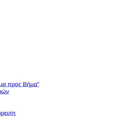
μα προς Βήμα”
ιών
ρευτη