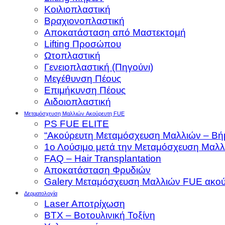
Κοιλιοπλαστική
Βραχιονοπλαστική
Αποκατάσταση από Μαστεκτομή
Lifting Προσώπου
Ωτοπλαστική
Γενειοπλαστική (Πηγούνι)
Μεγέθυνση Πέους
Επιμήκυνση Πέους
Αιδοιοπλαστική
Μεταμόσχευση Μαλλιών Aκούρευτη FUE
PS FUE ELITE
“Ακούρευτη Μεταμόσχευση Μαλλιών – Βή
1ο Λούσιμο μετά την Μεταμόσχευση Μαλλ
FAQ – Hair Transplantation
Αποκατάσταση Φρυδιών
Galery Μεταμόσχευση Μαλλιών FUE ακού
Δερματολογία
Laser Αποτρίχωση
BTX – Βοτουλινική Τοξίνη