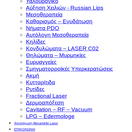
Υαλουρονικό
Αύξηση Χειλιών - Russian Lips
Μεσοθεραπεία
Καθαρισμός – Ενυδάτωση
Νήματα PDO
Αυτόλογη Μεσοθεραπεία
Κηλίδες
Κονδυλώματα – LASER C02
Θηλώματα – Μυρμηκίες
Ευρυαγγείες
Σμηγματορροϊκές Υπερκερατώσεις
Ακμή
Κυτταρίτιδα
Ρυτίδες
Fractional Laser
Δερμοαπόξεση
Cavitation – RF – Vacuum
LPG – Edermologe
Αποτρίχωση Alexandrite Laser
ΕΠΙΚΟΙΝΩΝΙΑ