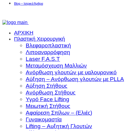
Blog – Ιατρικά Άρθρα
ΑΡΧΙΚΗ
Πλαστική Χειρουργική
Βλεφαροπλαστική
Λιποαναρρόφηση
Laser F.A.S.T
Μεταμόσχευση Μαλλιών
Ανόρθωση γλουτών με υαλουρονικό
Αύξηση – Ανόρθωση γλουτών με PLLA
Αύξηση Στήθους
Ανόρθωση Στήθους
Υγρό Face Lifting
Μειωτική Στήθους
Αφαίρεση Σπίλων – (Ελιές)
Γυναικομαστία
Lifting – Αυξητική Γλουτών