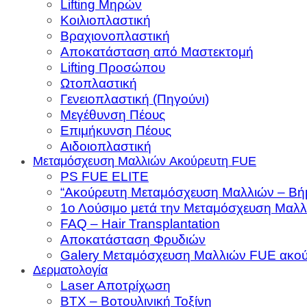
Lifting Μηρών
Κοιλιοπλαστική
Βραχιονοπλαστική
Αποκατάσταση από Μαστεκτομή
Lifting Προσώπου
Ωτοπλαστική
Γενειοπλαστική (Πηγούνι)
Μεγέθυνση Πέους
Επιμήκυνση Πέους
Αιδοιοπλαστική
Μεταμόσχευση Μαλλιών Aκούρευτη FUE
PS FUE ELITE
“Ακούρευτη Μεταμόσχευση Μαλλιών – Βή
1ο Λούσιμο μετά την Μεταμόσχευση Μαλλ
FAQ – Hair Transplantation
Αποκατάσταση Φρυδιών
Galery Μεταμόσχευση Μαλλιών FUE ακού
Δερματολογία
Laser Αποτρίχωση
BTX – Βοτουλινική Τοξίνη